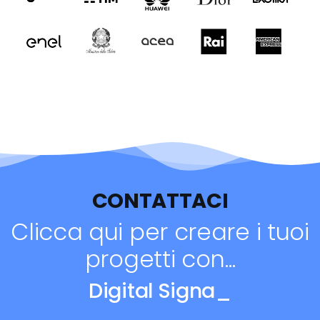
CONTATTACI
Clicca qui per creare i tuoi
progetti con...
Digita
_